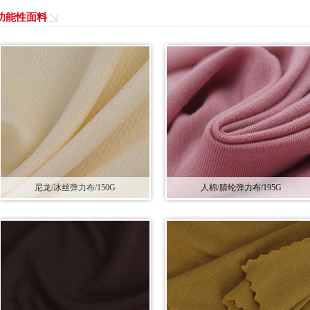
功能性面料
尼龙/冰丝弹力布/150G
人棉/腈纶弹力布/195G