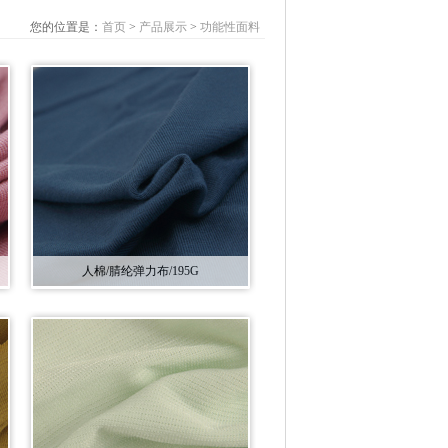
您的位置是：
首页
>
产品展示
>
功能性面料
人棉/腈纶弹力布/195G